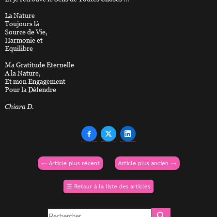
La Nature
Toujours là
Source de Vie,
Harmonie et
Equilibre
Ma Gratitude Eternelle
A la Nature,
Et mon Engagement
Pour la Défendre
Chiara D.



←
Article plus récent
Article plus ancien
→
☰
Retour à la liste des articles
search