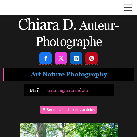
Chiara D.
Auteur-
Photographe




Art Nature Photography
Mail :
chiara@chiarad.eu
☰
Retour à la liste des articles