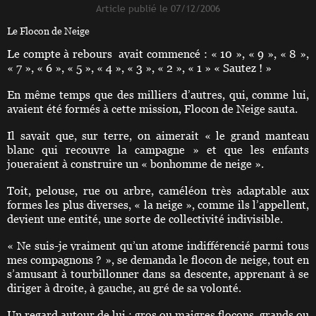
Article publié le 07/12/2006
Le Flocon de Neige
Le compte à rebours avait commencé : « 10 », « 9 », « 8 »,
« 7 », « 6 », « 5 », « 4 », « 3 », « 2 », « 1 » « Sautez ! »
En même temps que des milliers d’autres, qui, comme lui,
avaient été formés à cette mission, Flocon de Neige sauta.
Il savait que, sur terre, on aimerait « le grand manteau
blanc qui recouvre la campagne » et que les enfants
joueraient à construire un « bonhomme de neige ».
Toit, pelouse, rue ou arbre, caméléon très adaptable aux
formes les plus diverses, « la neige », comme ils l’appellent,
devient une entité, une sorte de collectivité indivisible.
« Ne suis-je vraiment qu’un atome indifférencié parmi tous
mes compagnons ? », se demanda le flocon de neige, tout en
s’amusant à tourbillonner dans sa descente, apprenant à se
diriger à droite, à gauche, au gré de sa volonté.
Un regard autour de lui : gros ou maigres flocons, grands ou