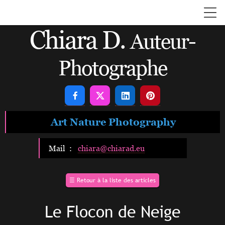
Chiara D.
Auteur-
Photographe




Art Nature Photography
Mail :
chiara@chiarad.eu
☰
Retour à la liste des articles
Le Flocon de Neige