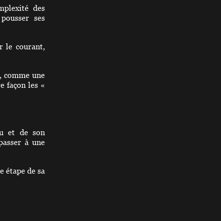
mplexité des
 pousser ses
r le courant,
er, comme une
e façon les «
ru et de son
 passer à une
e étape de sa
nvironnement
cune avec sa