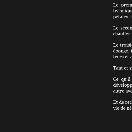
Le premi
techniqu
pétales, 
Le secon
chauffer 
Le trois
éponge, t
trucs et 
Tant et 
Ce qu’il
développ
autre ave
Et de rec
vie de n
Le jardi
propice 
personna