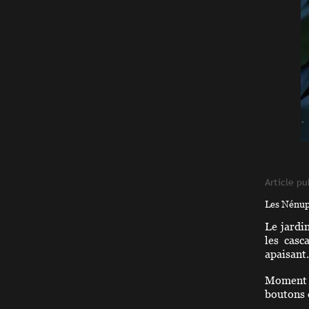
Article pu
Les Nénuph
Le jardi
les casc
apaisant.
Moment d
boutons 