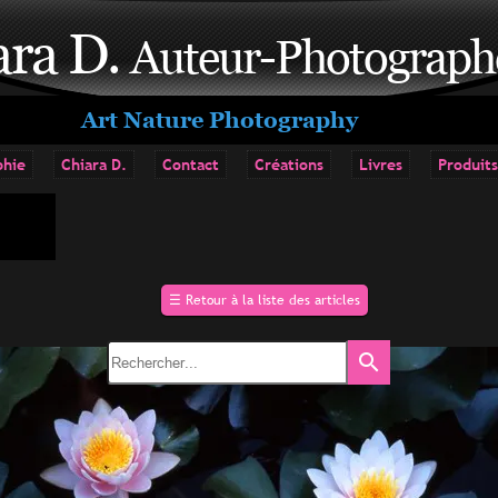
ara D.
Auteur-Photograph
Art Nature Photography
phie
Chiara D.
Contact
Créations
Livres
Produits
☰
Retour à la liste des articles
search