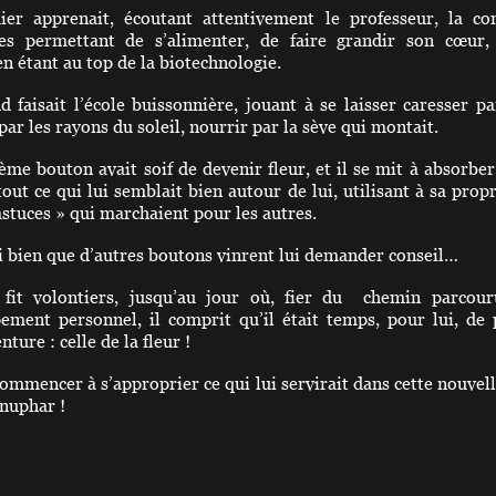
er apprenait, écoutant attentivement le professeur, la co
es permettant de s’alimenter, de faire grandir son cœur,
en étant au top de la biotechnologie.
d faisait l’école buissonnière, jouant à se laisser caresser pa
par les rayons du soleil, nourrir par la sève qui montait.
ième bouton avait soif de devenir fleur, et il se mit à absorb
out ce qui lui semblait bien autour de lui, utilisant à sa propr
astuces » qui marchaient pour les autres.
si bien que d’autres boutons vinrent lui demander conseil…
 fit volontiers, jusqu’au jour où, fier du chemin parcou
ement personnel, il comprit qu’il était temps, pour lui, de
nture : celle de la fleur !
ommencer à s’approprier ce qui lui servirait dans cette nouvell
énuphar !
nier, fier de leur beauté, pensa qu’en leur donnant un e
à leur développement, il les avait aidées à grandir, cha
lité.